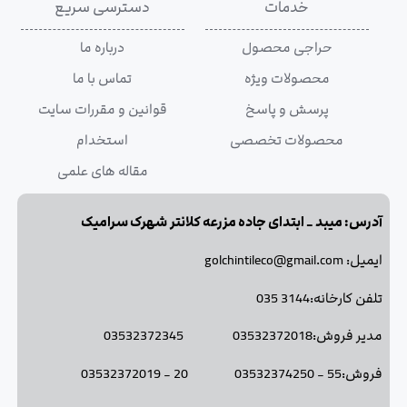
خدمات
دسترسی سریع
حراجی محصول
درباره ما
محصولات ویژه
تماس با ما
پرسش و پاسخ
قوانین و مقررات سایت
محصولات تخصصی
استخدام
مقاله های علمی
آدرس: میبد _ ابتدای جاده مزرعه کلانتر شهرک سرامیک
ایمیل: golchintileco@gmail.com
تلفن کارخانه:3144 035
مدیر فروش:03532372018 03532372345
فروش:55 - 03532374250 20 - 03532372019