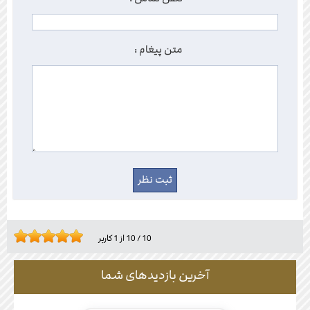
متن پیغام :
10
/
10
از
1
کاربر
آخرین بازدیدهای شما