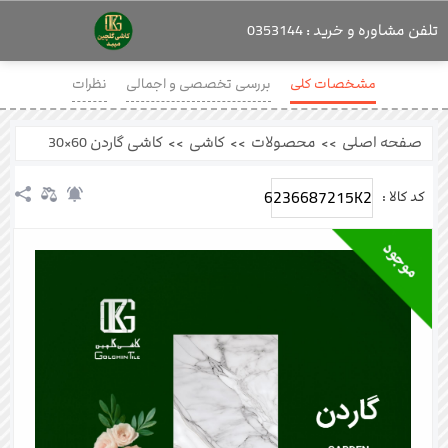
تلفن مشاوره و خرید : 0353144
مشخصات کلی
بررسی تخصصی و اجمالی
نظرات
صفحه اصلی
>>
محصولات
>>
کاشی
>>
کاشی گاردن 60×30
6236687215K2
کد کالا :