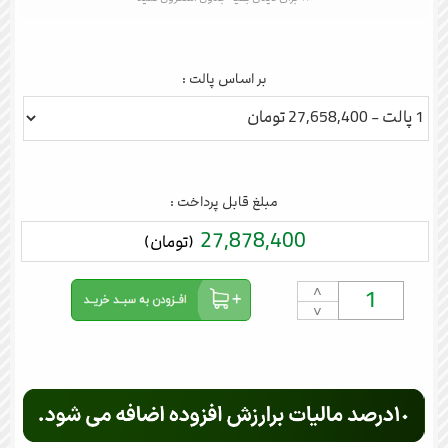
بر اساس پالت :
مبلغ قابل پرداخت :
27,878,400
(تومان)
˄
˅