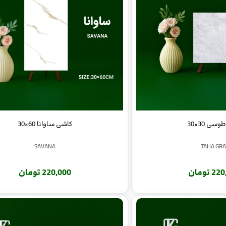
سی 30×30
کاشی ساوانا 60×30
SAVANA
TAHA GRA
 تومان
220,000 تومان