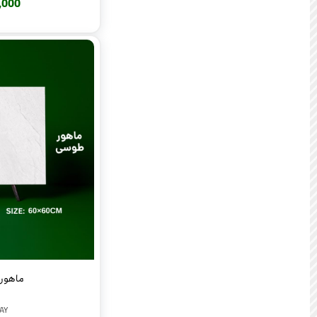
380,000
ماهور ط
AY