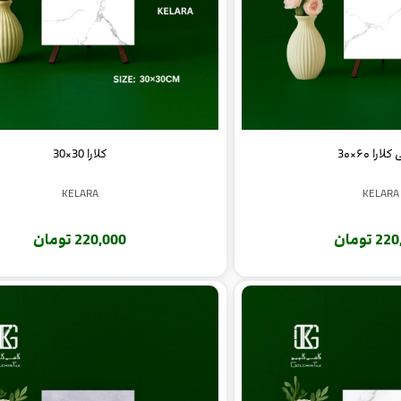
ارا ۶۰×3۰
کلارا 30×30
KELARA
KELARA
 تومان
220,000 تومان