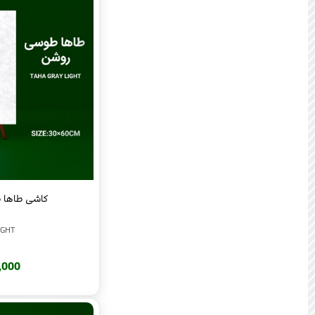
کاشی طاها طو
IGHT
220,000