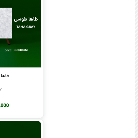
طاها طو
Y
220,000