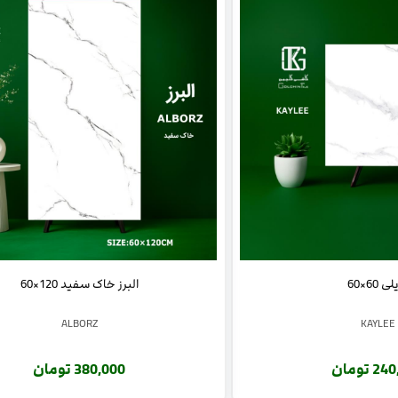
ی 60×60
البرز خاک سفید 120×60
ALBORZ
KAYLEE
 تومان
380,000 تومان