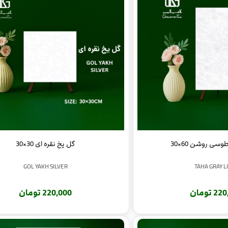
سی روشن 60×30
گل یخ نقره ای 30×30
GOL YAKH SILVER
TAHA GRAY L
 تومان
220,000 تومان