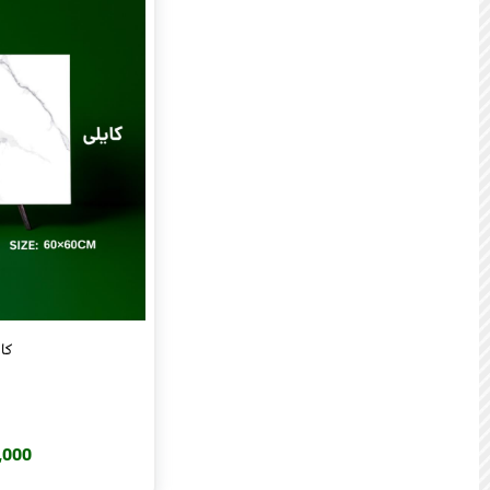
کایل
240,000