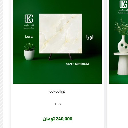
لورا 60×60
LORA
240,000 تومان