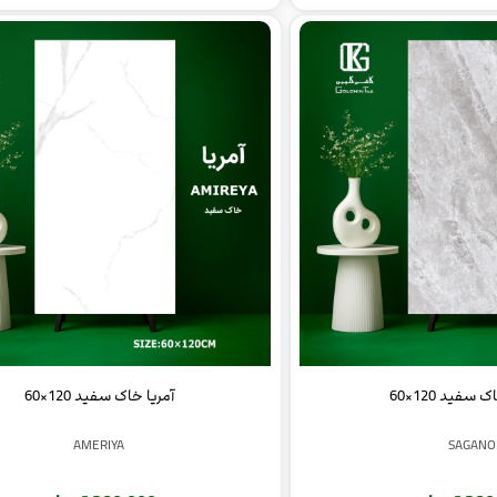
سفید 120×60
آمریا خاک سفید 120×60
AMERIYA
SAGANO