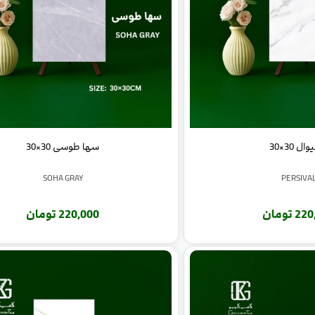
ل 30×30
سها طوسی 30×30
SOHA GRAY
PERSIVA
 تومان
220,000 تومان