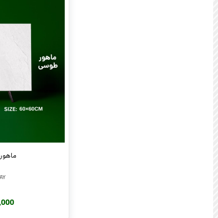
ماهور ط
AY
240,000