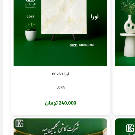
لورا 60×60
LORA
240,000 تومان