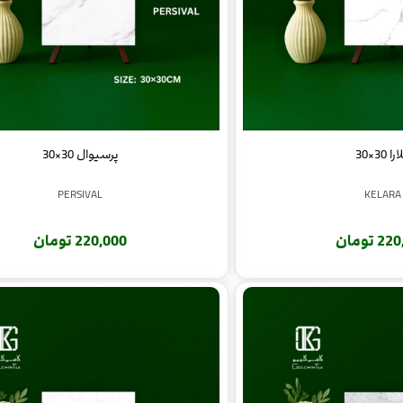
ا 30×30
پرسیوال 30×30
PERSIVAL
KELARA
 تومان
220,000 تومان