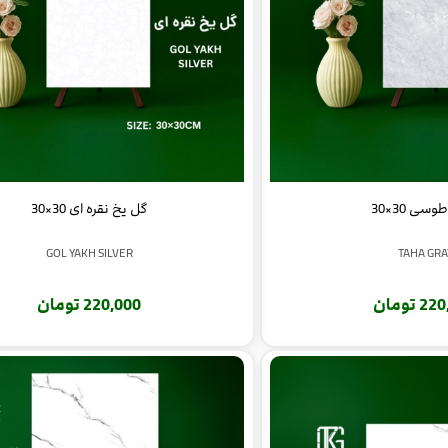
سی 30×30
گل یخ نقره ای 30×30
GOL YAKH SILVER
TAHA GRA
 تومان
220,000 تومان