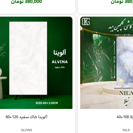
 تومان
380,000 تومان
100×40
آلوینا خاک سفید 120×60
ALVINA
NILA