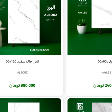
ی 60×60
البرز خاک سفید 120×60
ALBORZ
KAYLEE
 تومان
380,000 تومان