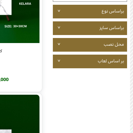
براساس نوع
براساس سایز
محل نصب
کلار
بر اساس لعاب
220,000