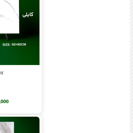
کایل
240,000