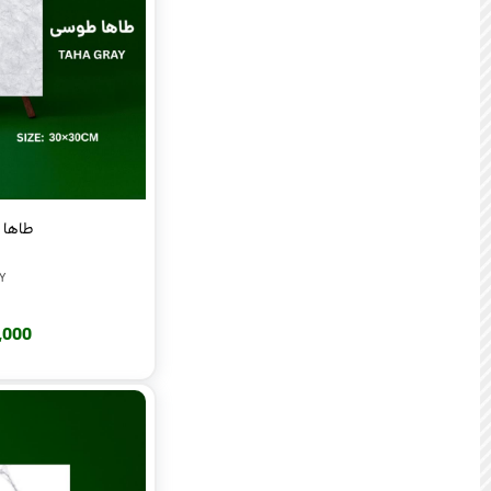
طاها طو
Y
220,000