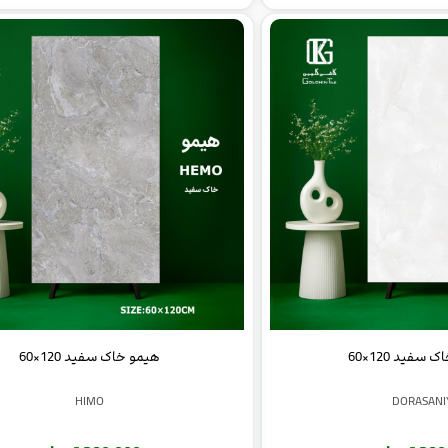
 سفید 120×60
هیمو خاک سفید 120×60
HIMO
DORASANI