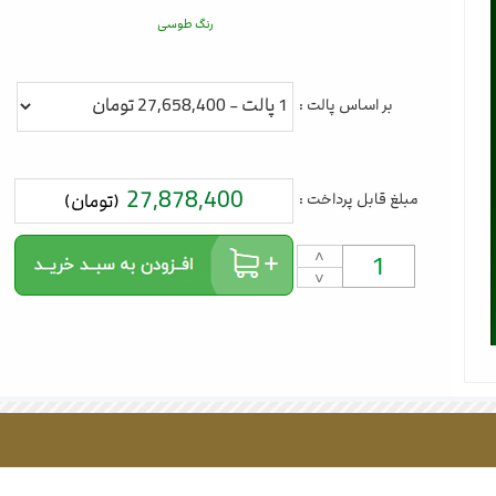
رنگ طوسی
بر اساس پالت :
27,878,400
مبلغ قابل پرداخت :
(تومان)
˄
˅