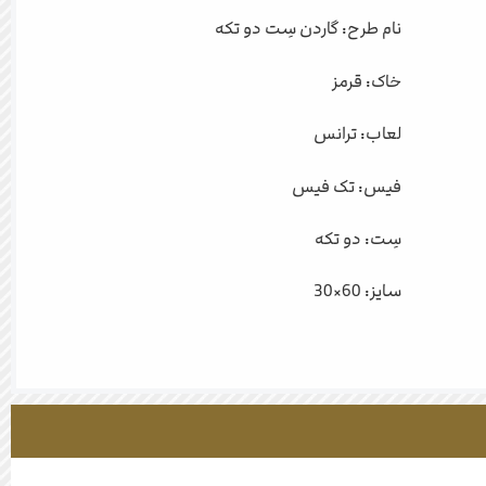
نام طرح: گاردن سِت دو تکه
خاک: قرمز
لعاب: ترانس
فیس: تک فیس
سِت: دو تکه
سایز: 60×30