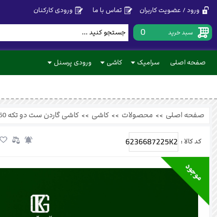
ورود / عضویت کاربران
تماس با ما
ورودی کارکنان
0
سبد خرید
صفحه اصلی
سرامیک
کاشی
ورودی پرسنل
صفحه اصلی
>>
محصولات
>>
کاشی
>>
کاشی گاردن ست دو تکه 60×30
6236687225K2
کد کالا :