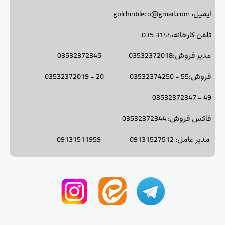
ایمیل: golchintileco@gmail.com
تلفن کارخانه:3144 035
مدیر فروش:03532372018 03532372345
فروش:55 - 03532374250 20 - 03532372019
49 - 03532372347
فاکس فروش: 03532372344
مدیر عامل: 09131527512 09131511959