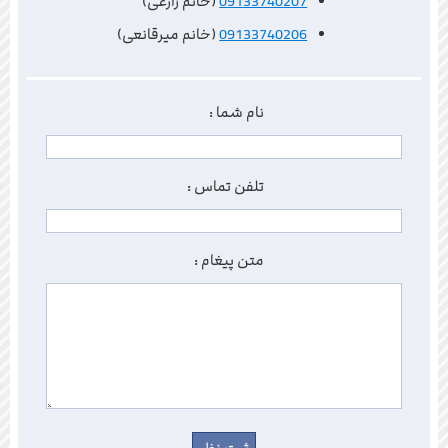
09133740207
(خانم زارعی)
09133740206
(خانم میرقانعی)
نام شما :
تلفن تماس :
متن پیغام :