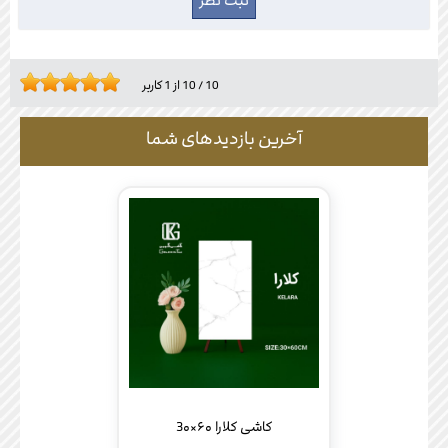
10
/
10
از
1
کاربر
آخرین بازدیدهای شما
کاشی کلارا ۶۰×3۰