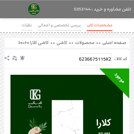
تلفن مشاوره و خرید : 0353144
مشخصات کلی
بررسی تخصصی و اجمالی
نظرات
صفحه اصلی
>>
محصولات
>>
کاشی
>>
کاشی کلارا ۶۰×3۰
6236675115K2
کد کالا :