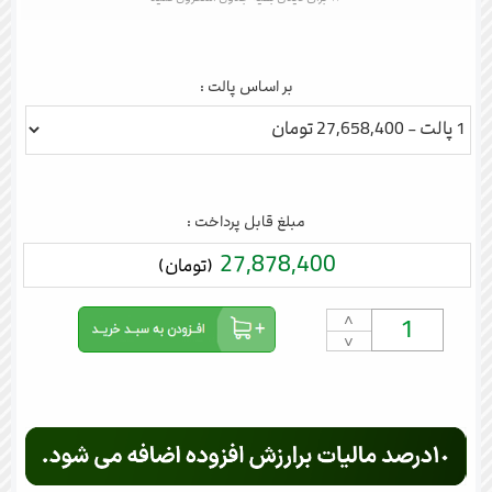
بر اساس پالت :
مبلغ قابل پرداخت :
27,878,400
(تومان)
˄
˅