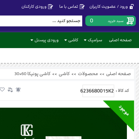
ورود / عضویت کاربران
تماس با ما
ورودی کارکنان
0
سبد خرید
صفحه اصلی
سرامیک
کاشی
ورودی پرسنل
صفحه اصلی
>>
محصولات
>>
کاشی
>>
کاشی پونیکا 60×30
6236680015K2
کد کالا :