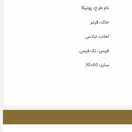
نام طرح: پونیکا
خاک: قرمز
لعاب: ترانس
فیس: تک فیس
سایز: 60×30