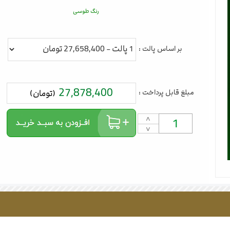
رنگ طوسی
بر اساس پالت :
27,878,400
مبلغ قابل پرداخت :
(تومان)
˄
˅