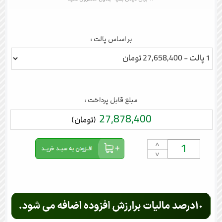
بر اساس پالت :
مبلغ قابل پرداخت :
27,878,400
(تومان)
˄
˅