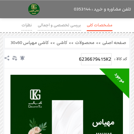
تلفن مشاوره و خرید : 0353144
مشخصات کلی
بررسی تخصصی و اجمالی
نظرات
صفحه اصلی
>>
محصولات
>>
کاشی
>>
کاشی مهیاس 60×30
6236679415K2
کد کالا :