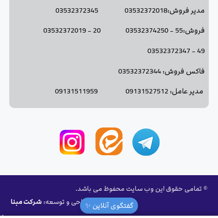
مدیر فروش:03532372018 03532372345
فروش:55 - 03532374250 20 - 03532372019
49 - 03532372347
فاکس فروش: 03532372344
مدیر عامل: 09131527512 09131511959
© تمامی حقوق این وب سایت محفوظ می باشد.
طراحی و توسعه:
شرکت مبنا
گفتگوی آنلاین ✨