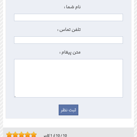
نام شما :
تلفن تماس :
متن پیغام :
10
/
10
از
1
کاربر