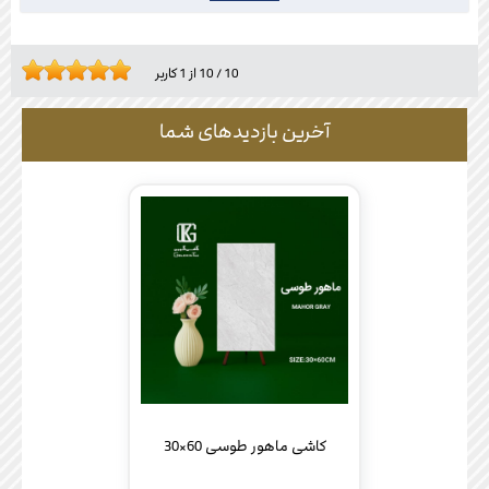
10
/
10
از
1
کاربر
آخرین بازدیدهای شما
کاشی ماهور طوسی 60×30