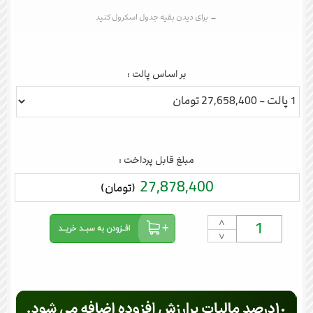
بر اساس پالت :
مبلغ قابل پرداخت :
27,878,400
(تومان)
˄
˅