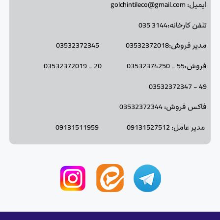
ایمیل: golchintileco@gmail.com
تلفن کارخانه:3144 035
مدیر فروش:03532372018 03532372345
فروش:55 - 03532374250 20 - 03532372019
49 - 03532372347
فاکس فروش: 03532372344
مدیر عامل: 09131527512 09131511959