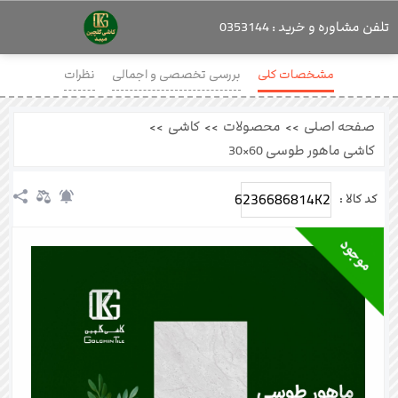
تلفن مشاوره و خرید : 0353144
مشخصات کلی
بررسی تخصصی و اجمالی
نظرات
صفحه اصلی
>>
محصولات
>>
کاشی
>>
کاشی ماهور طوسی 60×30
6236686814K2
کد کالا :