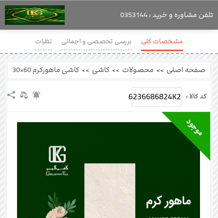
تلفن مشاوره و خرید : 0353144
مشخصات کلی
بررسی تخصصی و اجمالی
نظرات
صفحه اصلی
>>
محصولات
>>
کاشی
>>
کاشی ماهورکرم 60×30
6236686824K2
کد کالا :