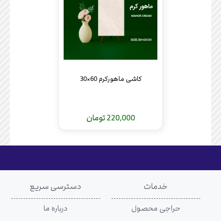
کاشی ماهورکرم 60×30
220,000 تومان
خدمات
دسترسی سریع
حراجی محصول
درباره ما