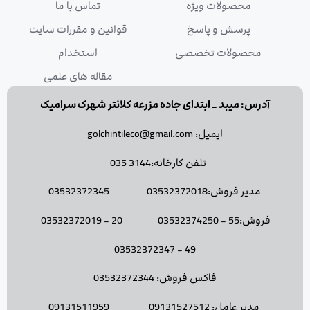
محصولات ویژه
تماس با ما
پرسش و پاسخ
قوانین و مقررات سایت
محصولات تخصصی
استخدام
مقاله های علمی
آدرس: میبد _ ابتدای جاده مزرعه کلانتر شهرک سرامیک
ایمیل: golchintileco@gmail.com
تلفن کارخانه:3144 035
مدیر فروش:03532372018 03532372345
فروش:55 - 03532374250 20 - 03532372019
49 - 03532372347
فاکس فروش: 03532372344
مدیر عامل: 09131527512 09131511959