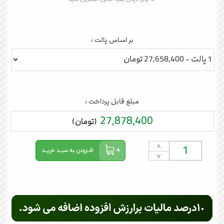
بر اساس پالت :
مبلغ قابل پرداخت :
27,878,400
(تومان)
˄
˅