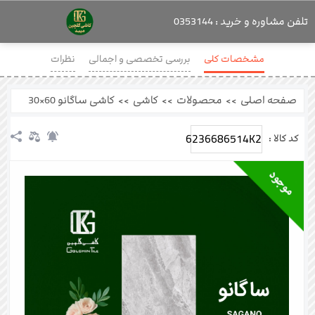
تلفن مشاوره و خرید : 0353144
مشخصات کلی
بررسی تخصصی و اجمالی
نظرات
صفحه اصلی
>>
محصولات
>>
کاشی
>>
کاشی ساگانو 60×30
6236686514K2
کد کالا :