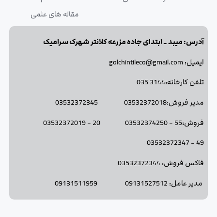
مقاله های علمی
آدرس: میبد _ ابتدای جاده مزرعه کلانتر شهرک سرامیک
ایمیل: golchintileco@gmail.com
تلفن کارخانه:3144 035
مدیر فروش:03532372018 03532372345
فروش:55 - 03532374250 20 - 03532372019
49 - 03532372347
فاکس فروش: 03532372344
مدیر عامل: 09131527512 09131511959