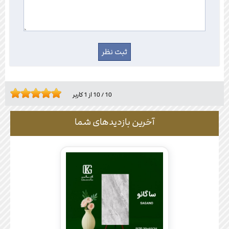
10
/
10
از
1
کاربر
آخرین بازدیدهای شما