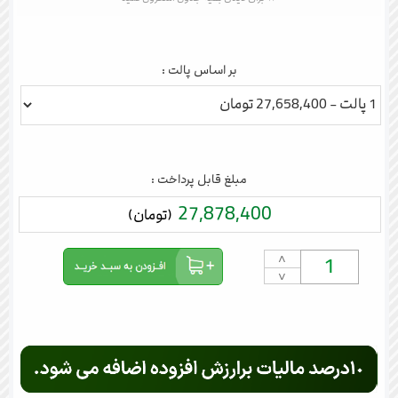
بر اساس پالت :
مبلغ قابل پرداخت :
27,878,400
(تومان)
˄
˅