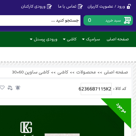
ورود / عضویت کاربران
تماس با ما
ورودی کارکنان
0
سبد خرید
صفحه اصلی
سرامیک
کاشی
ورودی پرسنل
صفحه اصلی
>>
محصولات
>>
کاشی
>>
کاشی ساوین 60×30
6236687115K2
کد کالا :