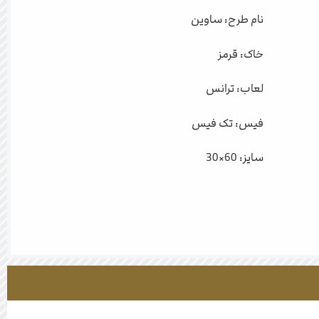
نام طرح: ساوین
خاک: قرمز
لعاب: ترانس
فیس: تک فیس
سایز: 60×30