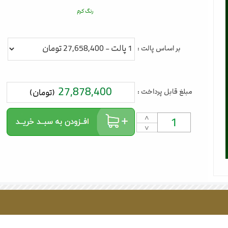
رنگ کرم
بر اساس پالت :
27,878,400
مبلغ قابل پرداخت :
(تومان)
˄
˅