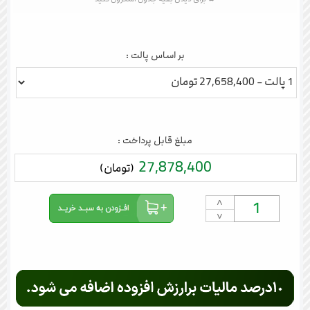
بر اساس پالت :
مبلغ قابل پرداخت :
27,878,400
(تومان)
˄
˅