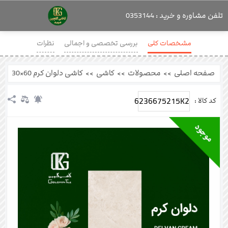
تلفن مشاوره و خرید : 0353144
مشخصات کلی
بررسی تخصصی و اجمالی
نظرات
صفحه اصلی
>>
محصولات
>>
کاشی
>>
کاشی دلوان کرم 60×30
6236675215K2
کد کالا :