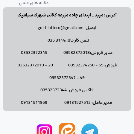
مقاله های علمی
آدرس: میبد _ ابتدای جاده مزرعه کلانتر شهرک سرامیک
ایمیل: golchintileco@gmail.com
تلفن کارخانه:3144 035
مدیر فروش:03532372018 03532372345
فروش:55 - 03532374250 20 - 03532372019
49 - 03532372347
فاکس فروش: 03532372344
مدیر عامل: 09131527512 09131511959