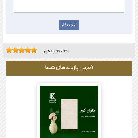
10
/
10
از
1
کاربر
آخرین بازدیدهای شما