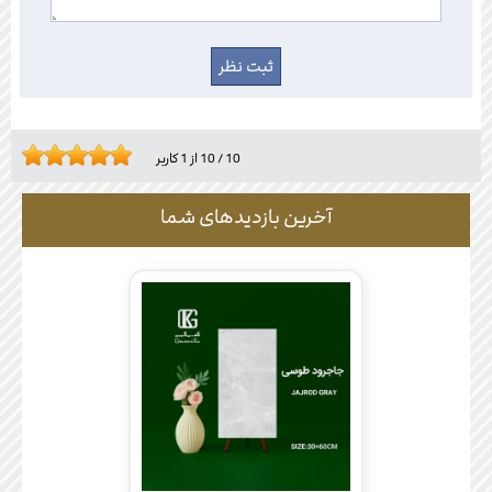
10
/
10
از
1
کاربر
آخرین بازدیدهای شما