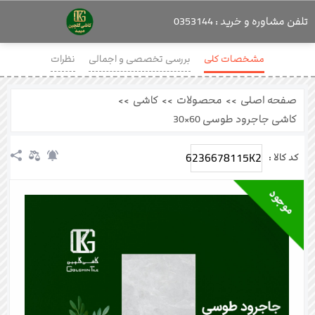
تلفن مشاوره و خرید : 0353144
مشخصات کلی
بررسی تخصصی و اجمالی
نظرات
صفحه اصلی
>>
محصولات
>>
کاشی
>>
کاشی جاجرود طوسی 60×30
6236678115K2
کد کالا :