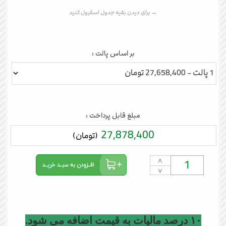
بر اساس پالت :
مبلغ قابل پرداخت :
27,878,400
(تومان)
˄
˅
۱۰ درصد مالیات به قیمت اضافه می شود.