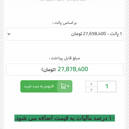
بر اساس پالت :
مبلغ قابل پرداخت :
27,878,400
(تومان)
˄
˅
۱۰ درصد مالیات به قیمت اضافه می شود.