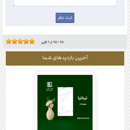
10
/
10
از
1
کاربر
آخرین بازدیدهای شما