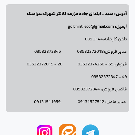
آدرس: میبد _ ابتدای جاده مزرعه کلانتر شهرک سرامیک
ایمیل: golchintileco@gmail.com
تلفن کارخانه:3144 035
مدیر فروش:03532372018 03532372345
فروش:55 - 03532374250 20 - 03532372019
49 - 03532372347
فاکس فروش: 03532372344
مدیر عامل: 09131527512 09131511959