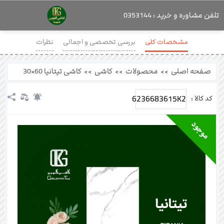
تلفن مشاوره و خرید : 0353144
مشخصات کلی
بررسی تخصصی و اجمالی
نظرات
صفحه اصلی
>>
محصولات
>>
کاشی
>>
کاشی تیتانیا 60×30
6236683615K2
کد کالا :