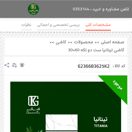
تلفن مشاوره و خرید : 0353144
مشخصات کلی
بررسی تخصصی و اجمالی
نظرات
صفحه اصلی
>>
محصولات
>>
کاشی
>>
کاشی تیتانیا ست دو تکه 60×30
6236683625K2
کد کالا :