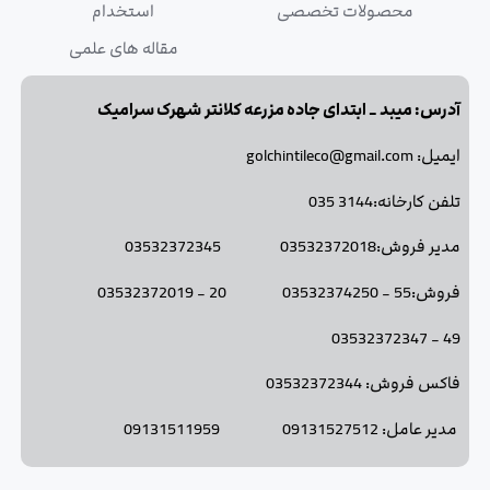
محصولات تخصصی
استخدام
مقاله های علمی
آدرس: میبد _ ابتدای جاده مزرعه کلانتر شهرک سرامیک
ایمیل: golchintileco@gmail.com
تلفن کارخانه:3144 035
مدیر فروش:03532372018 03532372345
فروش:55 - 03532374250 20 - 03532372019
49 - 03532372347
فاکس فروش: 03532372344
مدیر عامل: 09131527512 09131511959