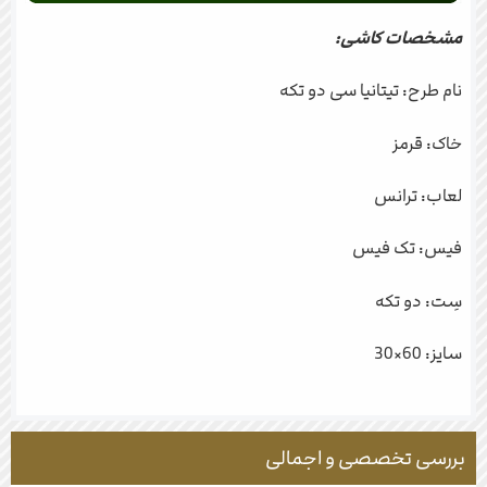
مشخصات کاشی:
نام طرح: تیتانیا سی دو تکه
خاک: قرمز
لعاب: ترانس
فیس: تک فیس
سِت: دو تکه
سایز: 60×30
بررسی تخصصی و اجمالی