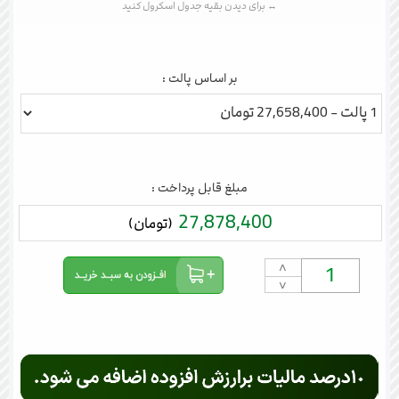
بر اساس پالت :
مبلغ قابل پرداخت :
27,878,400
(تومان)
˄
˅