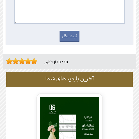
10
/
10
از
1
کاربر
آخرین بازدیدهای شما