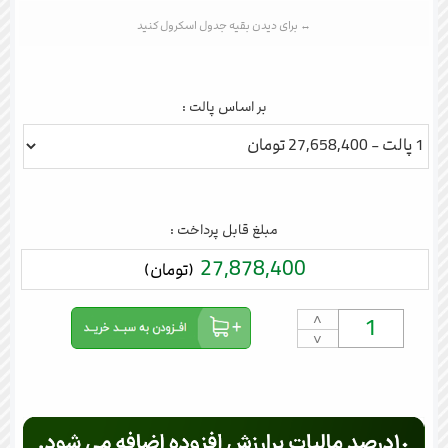
بر اساس پالت :
مبلغ قابل پرداخت :
27,878,400
(تومان)
˄
˅