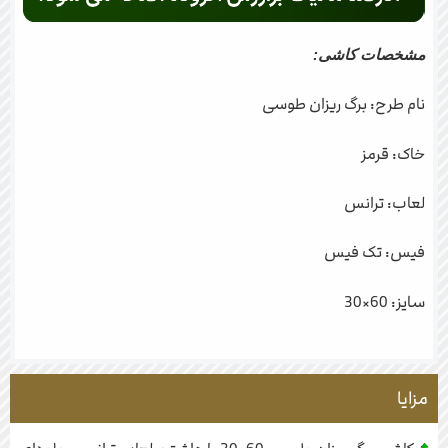
مشخصات کاشی:
نام طرح: برگ ریزان طوسی
خاک: قرمز
لعاب: ترانس
فیس: تک فیس
سایز: 60×30
مزایا