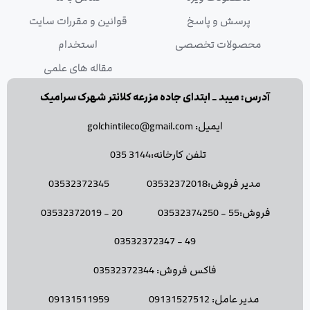
پرسش و پاسخ
قوانین و مقررات سایت
محصولات تخصصی
استخدام
مقاله های علمی
آدرس: میبد _ ابتدای جاده مزرعه کلانتر شهرک سرامیک
ایمیل: golchintileco@gmail.com
تلفن کارخانه:3144 035
مدیر فروش:03532372018 03532372345
فروش:55 - 03532374250 20 - 03532372019
49 - 03532372347
فاکس فروش: 03532372344
مدیر عامل: 09131527512 09131511959