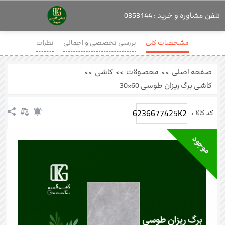
تلفن مشاوره و خرید : 0353144
مشخصات کلی
بررسی تخصصی و اجمالی
نظرات
صفحه اصلی
>>
محصولات
>>
کاشی
>>
کاشی برگ ریزان طوسی 60×30
6236677425K2
کد کالا :