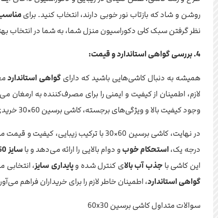
روشن و شاد که بازتاب نور خوبی دارند، انتخاب کنید. برای
مناسب 
نظر گرفتن سبک کلی دکوراسیون منزل شما، به شما در انتخاب بهترین طرح و رنگ کمک خواهد کرد. ک
4. بررسی گواهی استاندارد و قیمت:
همیشه به دنبال کاشی‌هایی باشید که دارای
گواهی استاندارد
لازم، اطمینان از کیفیت و ایمنی را برای مصرف‌کننده به ارمغان
وجود کیفیت بالا و ویژگی‌های برجسته، کاشی برسین 60×30 خریدی مقرون به صرفه را برای شما تضمین می‌کند.
در نهایت، کاشی برسین 60×30 با ترکیب زیبایی، کیفیت و قیمت مناسب، انتخابی هوشمندانه برای زیباسازی فضاهای مختلف منزل شماست. این محصول با بهره‌گیری از
درجه یک،
استحکام خوب
و دوام بالایی را ارائه می‌دهد و با
سایز 60×30
این کاشی با
جذب آب بالا
ی کنترل شده و
پایداری سایز
، انتخابی 
گواهی استاندارد
، اطمینان خاطر لازم را برای خریداران فراهم می‌آورد. با انتخاب کاشی برسین 60×30،
سوالات متداول کاشی برسین 60x30