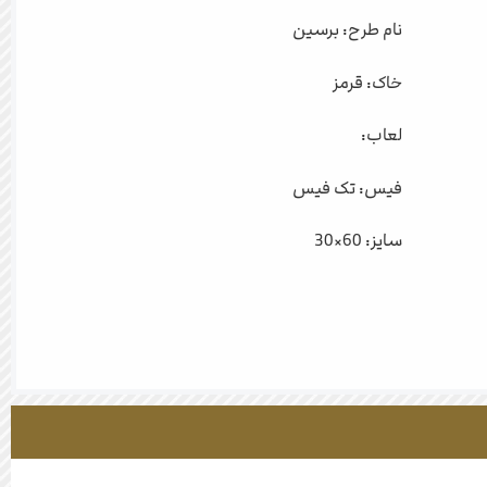
نام طرح: برسین
خاک: قرمز
لعاب:
فیس: تک فیس
سایز: 60×30