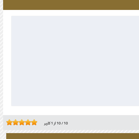
10
/
10
از
1
کاربر