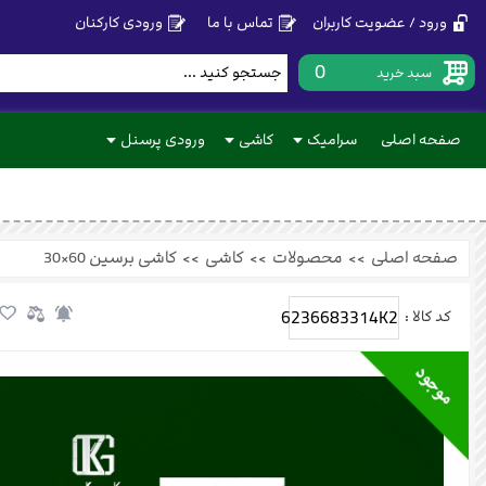
ورود / عضویت کاربران
تماس با ما
ورودی کارکنان
0
سبد خرید
صفحه اصلی
سرامیک
کاشی
ورودی پرسنل
صفحه اصلی
>>
محصولات
>>
کاشی
>>
کاشی برسین 60×30
6236683314K2
کد کالا :