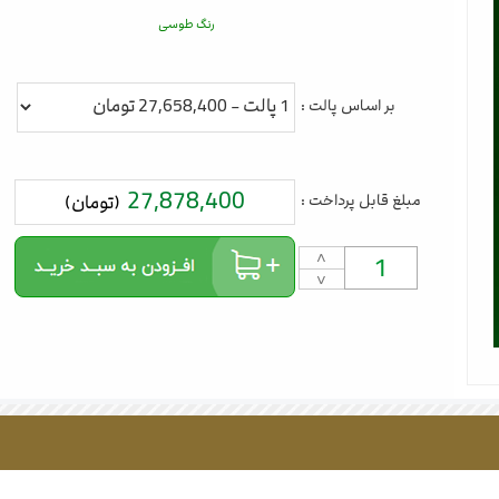
رنگ طوسی
بر اساس پالت :
27,878,400
مبلغ قابل پرداخت :
(تومان)
˄
˅