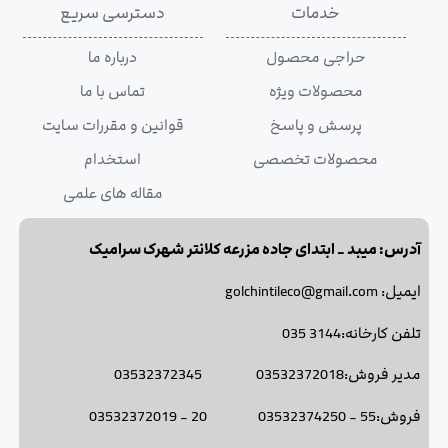
خدمات
دسترسی سریع
حراجی محصول
درباره ما
محصولات ویژه
تماس با ما
پرسش و پاسخ
قوانین و مقررات سایت
محصولات تخصصی
استخدام
مقاله های علمی
آدرس: میبد _ ابتدای جاده مزرعه کلانتر شهرک سرامیک
ایمیل: golchintileco@gmail.com
تلفن کارخانه:3144 035
مدیر فروش:03532372018 03532372345
فروش:55 - 03532374250 20 - 03532372019