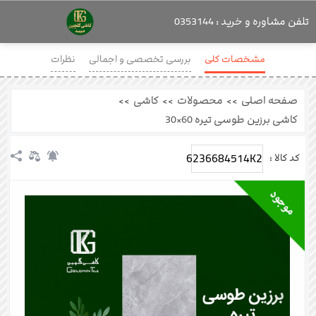
تلفن مشاوره و خرید : 0353144
مشخصات کلی
بررسی تخصصی و اجمالی
نظرات
صفحه اصلی
>>
محصولات
>>
کاشی
>>
کاشی برزین طوسی تیره 60×30
6236684514K2
کد کالا :