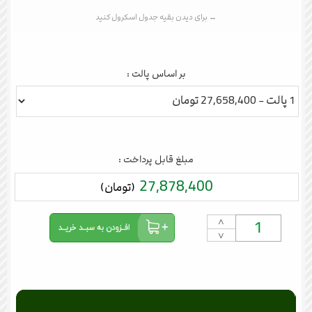
بر اساس پالت :
مبلغ قابل پرداخت :
27,878,400
(تومان)
˄
˅