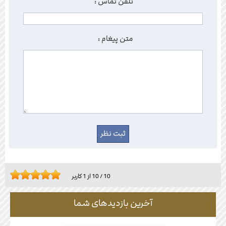
تلفن تماس :
متن پیغام :
10
/
10
از
1
کاربر
آخرین بازدیدهای شما