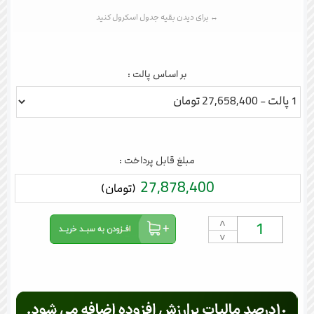
بر اساس پالت :
مبلغ قابل پرداخت :
27,878,400
(تومان)
˄
˅