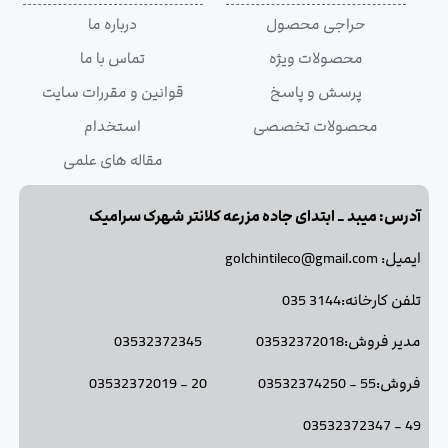
حراجی محصول
درباره ما
محصولات ویژه
تماس با ما
پرسش و پاسخ
قوانین و مقررات سایت
محصولات تخصصی
استخدام
مقاله های علمی
آدرس: میبد _ ابتدای جاده مزرعه کلانتر شهرک سرامیک
ایمیل: golchintileco@gmail.com
تلفن کارخانه:3144 035
مدیر فروش:03532372018 03532372345
فروش:55 - 03532374250 20 - 03532372019
49 - 03532372347