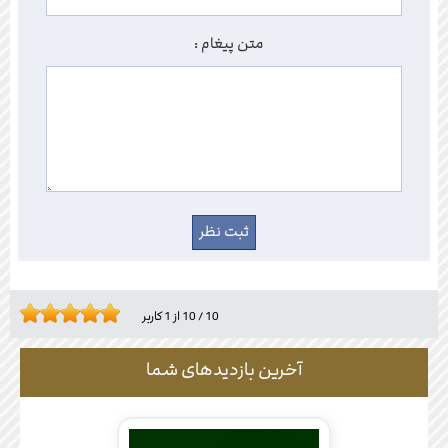
متن پیغام :
10
/
10
از
1
کاربر
آخرین بازدیدهای شما