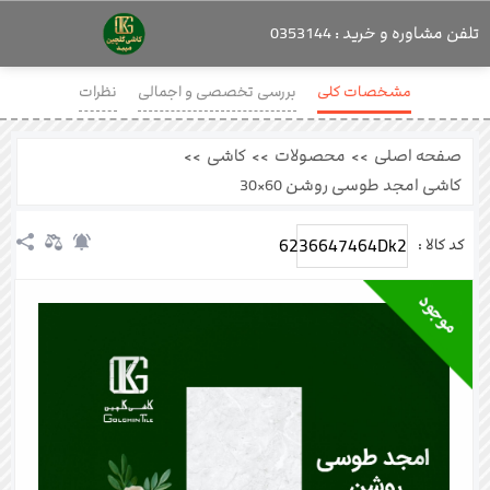
تلفن مشاوره و خرید : 0353144
مشخصات کلی
بررسی تخصصی و اجمالی
نظرات
صفحه اصلی
>>
محصولات
>>
کاشی
>>
کاشی امجد طوسی روشن 60×30
6236647464Dk2
کد کالا :