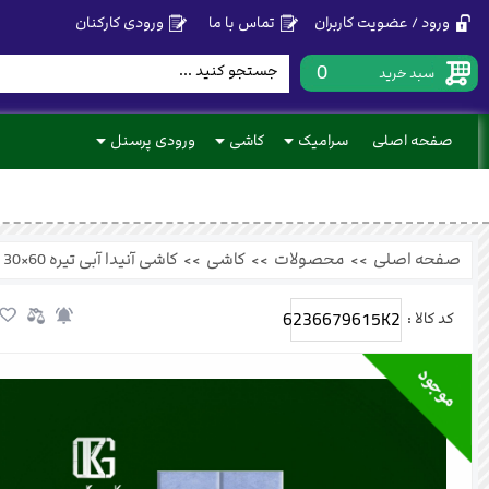
ورود / عضویت کاربران
تماس با ما
ورودی کارکنان
0
سبد خرید
صفحه اصلی
سرامیک
کاشی
ورودی پرسنل
صفحه اصلی
>>
محصولات
>>
کاشی
>>
کاشی آنیدا آبی تیره 60×30
6236679615K2
کد کالا :