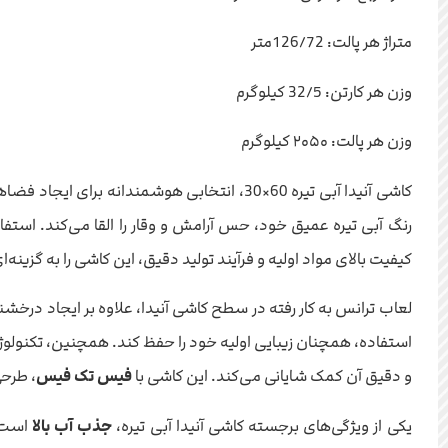
متراژ هر پالت: 126/72متر
وزن هر کارتن: 32/5 کیلوگرم
وزن هر پالت: ۲۰۵۰ کیلوگرم
کاشی آنیدا آبی تیره 60×30، انتخابی هوشمندانه برای ایجاد فضاهایی مدرن و چشم‌نواز در منزل شماست. این کاشی با ابعاد
رنگ آبی تیره عمیق خود، حس آرامش و وقار را القا می‌کند. استف
کیفیت بالای مواد اولیه و فرآیند تولید دقیق، این کاشی را به گزینه
لعاب ترانس به کار رفته در سطح کاشی آنیدا، علاوه بر ایجاد درخ
استفاده، همچنان زیبایی اولیه خود را حفظ کند. همچنین، تکنولوژ
و دقیق آن کمک شایانی می‌کند. این کاشی با
فیس تک فیس
، طرح
یکی از ویژگی‌های برجسته کاشی آنیدا آبی تیره،
جذب آب بالا
است ک