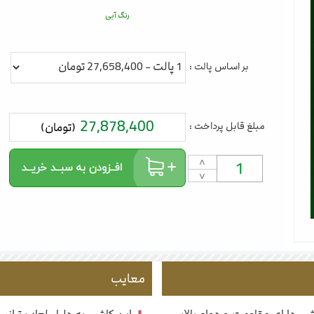
رنگ آبی
بر اساس پالت :
27,878,400
مبلغ قابل پرداخت :
(تومان)
˄
˅
معایب