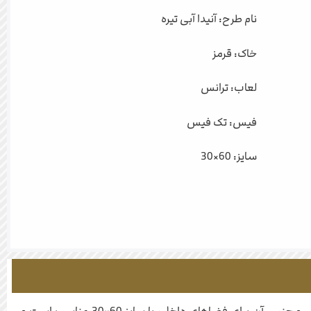
نام طرح: آنیدا آبی تیره
خاک: قرمز
لعاب: ترانس
فیس: تک فیس
سایز: 60×30