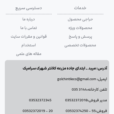
خدمات
دسترسی سریع
حراجی محصول
درباره ما
محصولات ویژه
تماس با ما
پرسش و پاسخ
قوانین و مقررات سایت
محصولات تخصصی
استخدام
مقاله های علمی
آدرس: میبد _ ابتدای جاده مزرعه کلانتر شهرک سرامیک
ایمیل: golchintileco@gmail.com
تلفن کارخانه:3144 035
مدیر فروش:03532372018 03532372345
فروش:55 - 03532374250 20 - 03532372019