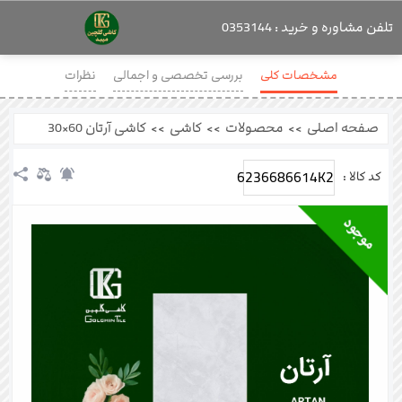
تلفن مشاوره و خرید : 0353144
مشخصات کلی
بررسی تخصصی و اجمالی
نظرات
صفحه اصلی
>>
محصولات
>>
کاشی
>>
کاشی آرتان 60×30
6236686614K2
کد کالا :