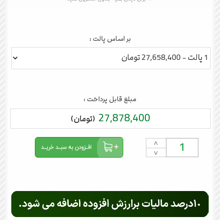
بر اساس پالت :
مبلغ قابل پرداخت :
27,878,400
(تومان)
˄
˅