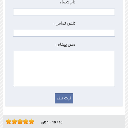
نام شما :
تلفن تماس :
متن پیغام :
10
/
10
از
1
کاربر