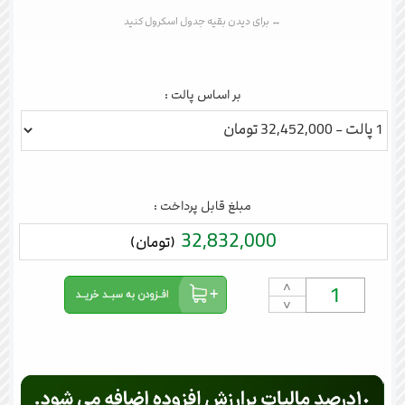
بر اساس پالت :
مبلغ قابل پرداخت :
32,832,000
(تومان)
˄
˅