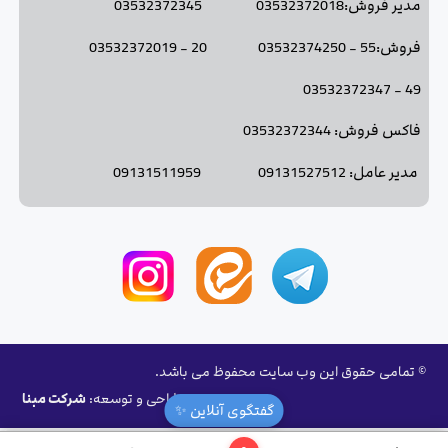
مدیر فروش:03532372018 03532372345
فروش:55 - 03532374250 20 - 03532372019
49 - 03532372347
فاکس فروش: 03532372344
مدیر عامل: 09131527512 09131511959
© تمامی حقوق این وب سایت محفوظ می باشد.
طراحی و توسعه:
شرکت مبنا
گفتگوی آنلاین ✨