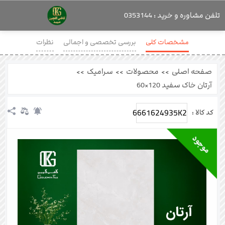
تلفن مشاوره و خرید : 0353144
مشخصات کلی
بررسی تخصصی و اجمالی
نظرات
صفحه اصلی
>>
محصولات
>>
سرامیک
>>
آرتان خاک سفید 120×60
6661624935K2
کد کالا :