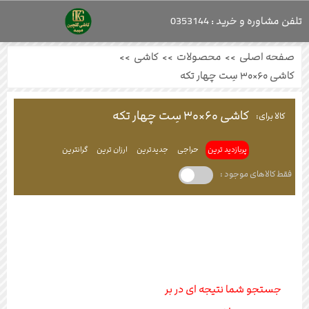
تلفن مشاوره و خرید : 0353144
صفحه اصلی
>>
محصولات
>>
کاشی
>>
کاشی ۶۰×۳۰ سِت چهار تکه
کاشی ۶۰×۳۰ سِت چهار تکه
کالا برای:
پربازدید ترین
حراجی
جدیدترین
ارزان ترین
گرانترین
فقط کالاهای موجود :
جستجو شما نتیجه ای در بر