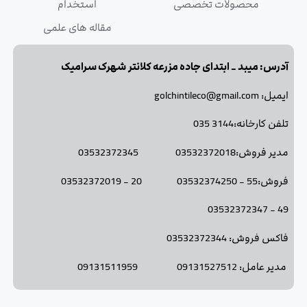
محصولات تخصصی
استخدام
مقاله های علمی
آدرس: میبد _ ابتدای جاده مزرعه کلانتر شهرک سرامیک
ایمیل: golchintileco@gmail.com
تلفن کارخانه:3144 035
مدیر فروش:03532372018 03532372345
فروش:55 - 03532374250 20 - 03532372019
49 - 03532372347
فاکس فروش: 03532372344
مدیر عامل: 09131527512 09131511959