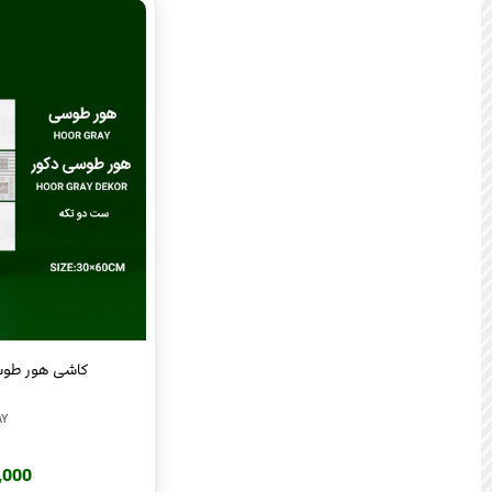
کاشی هور طوسی 
AY
220,000