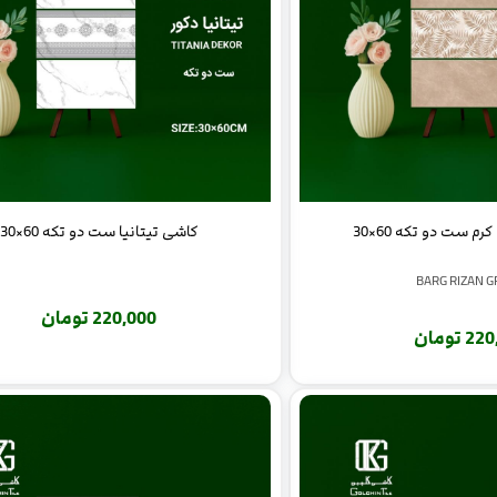
م ست دو تکه 60×30
کاشی تیتانیا ست دو تکه 60×30
BARG RIZAN 
220,000 تومان
 تومان