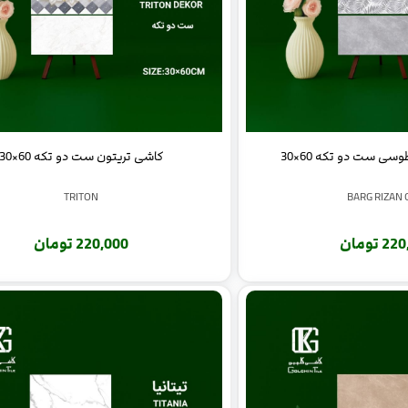
سی ست دو تکه 60×30
کاشی تریتون ست دو تکه 60×30
TRITON
BARG RIZAN 
 تومان
220,000 تومان