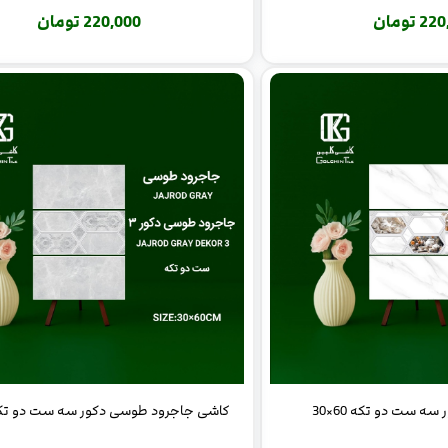
 تومان
220,000 تومان
ه ست دو تکه 60×30
کاشی جاجرود طوسی دکور سه ست دو تکه 60×