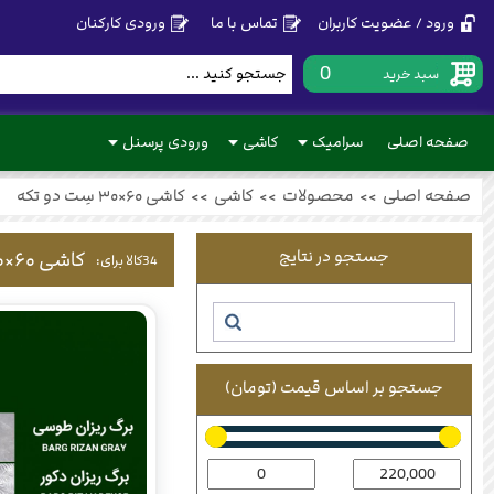
ورود / عضویت کاربران
تماس با ما
ورودی کارکنان
0
سبد خرید
صفحه اصلی
سرامیک
کاشی
ورودی پرسنل
صفحه اصلی
>>
محصولات
>>
کاشی
>>
کاشی ۶۰×۳۰ سِت دو تکه
جستجو در نتایج
کاشی ۶۰×۳۰ سِت دو تکه
34
کالا برای:
جستجو بر اساس قیمت (تومان)