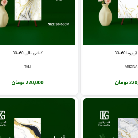
زونا 60×30
کاشی تالی 60×30
TALI
ARIZINA
 تومان
220,000 تومان