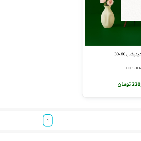
یشن 60×30
HITISHE
 تومان
1